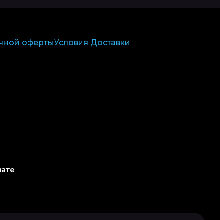
чной оферты
Условия Доставки
лате