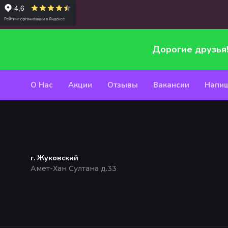
Дорогие друзья
О Нас
Акции
Отзывы
Вакансии
Напиш
г. Жуковский
Амет-Хан Султана д.33