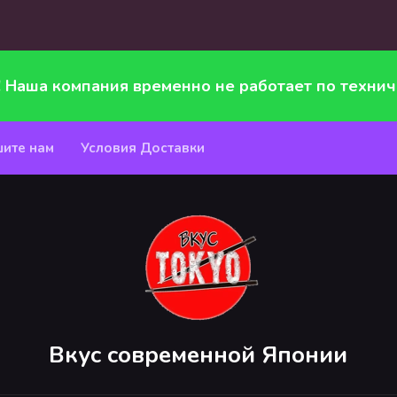
! Наша компания временно не работает по технич
ите нам
Условия Доставки
Вкус современной Японии