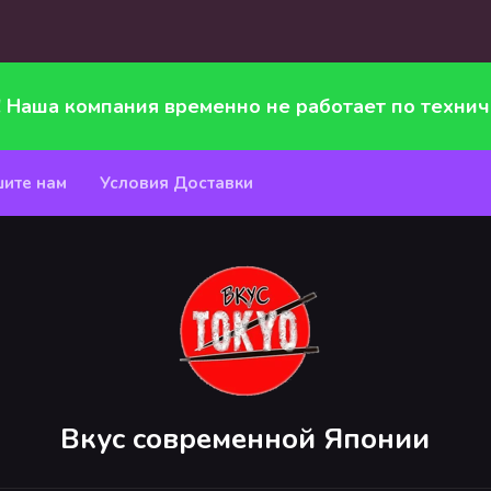
! Наша компания временно не работает по технич
ите нам
Условия Доставки
Вкус современной Японии