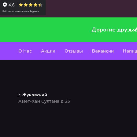
Дорогие друзья
О Нас
Акции
Отзывы
Вакансии
Напиш
г. Жуковский
Амет-Хан Султана д.33