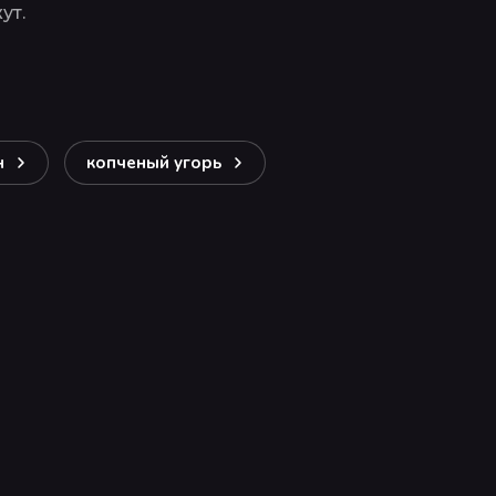
ут.
н
копченый угорь