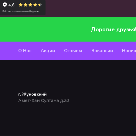
Дорогие друзья
О Нас
Акции
Отзывы
Вакансии
Напиш
г. Жуковский
Амет-Хан Султана д.33