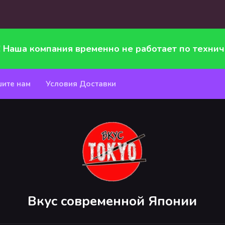
! Наша компания временно не работает по технич
ите нам
Условия Доставки
Вкус современной Японии